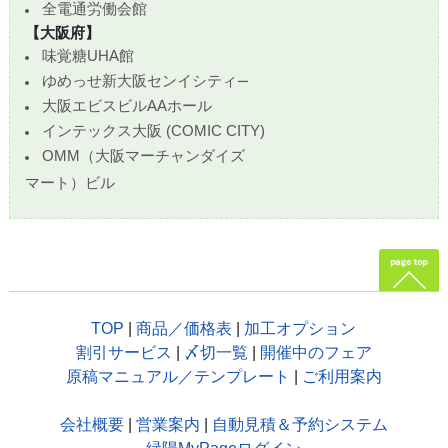
全電通労働会館
【大阪府】
味覚糖UHA館
ゆめっせ新大阪センイシティ
ー
大阪エビスビルAAホール
インテックス大阪 (COMIC CITY)
OMM（大阪マーチャンダイズ
マート）ビル
TOP
|
商品／価格表
|
加工オプション
割引サービス
|
〆切一覧
|
開催中のフェア
原稿マニュアル／テンプレート
|
ご利用案内
会社概要
|
営業案内
|
自動見積＆予約システム