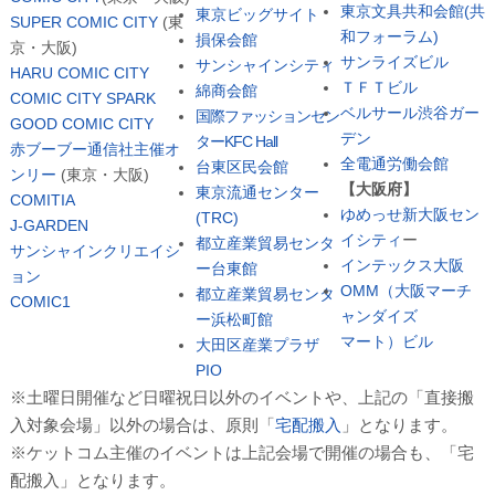
東京文具共和会館(共
東京ビッグサイト
SUPER COMIC CITY
(東
和フォーラム)
損保会館
京・大阪)
サンライズビル
サンシャインシティ
HARU COMIC CITY
ＴＦＴビル
綿商会館
COMIC CITY SPARK
ベルサール渋谷ガー
国際ファッションセン
GOOD COMIC CITY
デン
ターKFC Hall
赤ブーブー通信社主催オ
全電通労働会館
台東区民会館
ンリー
(東京・大阪)
【大阪府】
東京流通センター
COMITIA
ゆめっせ新大阪セン
(TRC)
J-GARDEN
イシティ
ー
都立産業貿易センタ
サンシャインクリエイシ
インテックス大阪
ー台東館
ョン
OMM（大阪マーチ
都立産業貿易センタ
COMIC1
ャンダイズ
ー浜松町館
マート）ビル
大田区産業プラザ
PIO
※土曜日開催など日曜祝日以外のイベントや、上記の「直接搬
入対象会場」以外の場合は、原則「
宅配搬入
」となります。
※ケットコム主催のイベントは上記会場で開催の場合も、「宅
配搬入」となります。