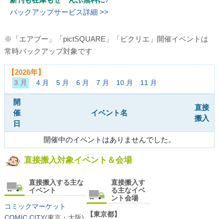
バックアップサービス詳細 >>
※「エアブー」「pictSQUARE」「ピクリエ」開催イベントは
常時バックアップ対象です
【2026年】
3 月
4 月
5 月
6 月
7 月
10 月
11 月
開
直接
催
イベント名
搬入
日
開催中のイベントはありませんでした。
直接搬入対象イベント＆会場
直接搬入する主な
直接搬入す
イベント
る主なイベ
ント会場
コミックマーケット
【東京都】
COMIC CITY
(東京・大阪)