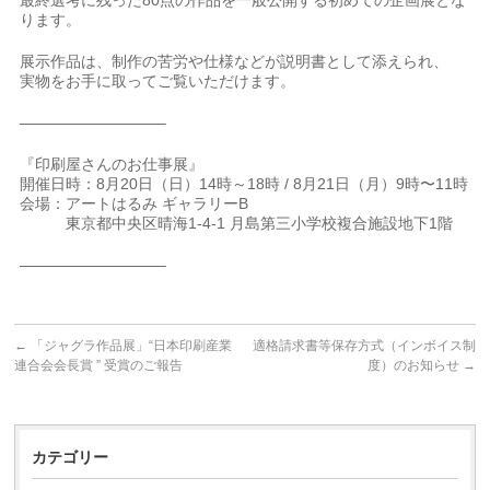
最終選考に残った80点の作品を一般公開する初めての企画展とな
ります。
展示作品は、制作の苦労や仕様などが説明書として添えられ、
実物をお手に取ってご覧いただけます。
—————————–
『印刷屋さんのお仕事展』
開催日時：8月20日（日）14時～18時 / 8月21日（月）9時〜11時
会場：アートはるみ ギャラリーB
東京都中央区晴海1-4-1 月島第三小学校複合施設地下1階
—————————–
←
「ジャグラ作品展」“日本印刷産業
適格請求書等保存方式（インボイス制
連合会会長賞 ” 受賞のご報告
度）のお知らせ
→
カテゴリー