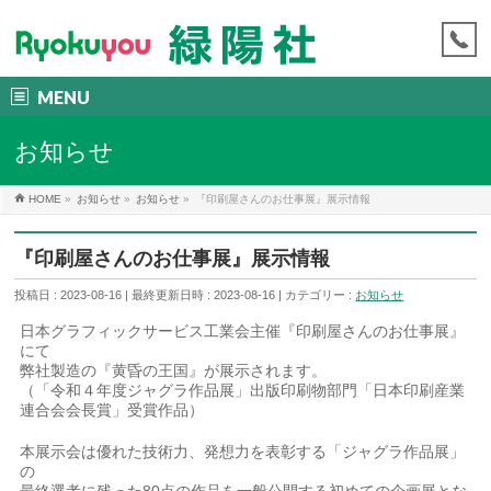
MENU
お知らせ
HOME
»
お知らせ
»
お知らせ
»
『印刷屋さんのお仕事展』展示情報
『印刷屋さんのお仕事展』展示情報
投稿日 : 2023-08-16
最終更新日時 : 2023-08-16
カテゴリー :
お知らせ
日本グラフィックサービス工業会主催『印刷屋さんのお仕事展』
にて
弊社製造の『黄昏の王国』が展示されます。
（「令和４年度ジャグラ作品展」出版印刷物部門「日本印刷産業
連合会会長賞」受賞作品）
本展示会は優れた技術力、発想力を表彰する「ジャグラ作品展」
の