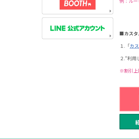
例：ルー
■カスタ
１.「
カス
２.“利
※割引上