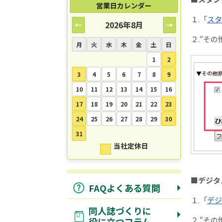
営業日カレンダー
１.「
スタ
2026年8月
←
→
２.“そ
月
火
水
木
金
土
日
1
2
3
4
5
6
7
8
9
10
11
12
13
14
15
16
17
18
19
20
21
22
23
24
25
26
27
28
29
30
31
当社定休日
■デジタ
FAQよくある質問
１.「
デジ
同人誌づくりに
２.“そ
役に立つコラム