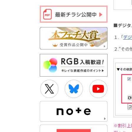
■デジタ
１.「
デジ
２.“そ
※割引上