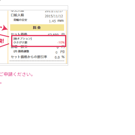
うご申請ください。
。