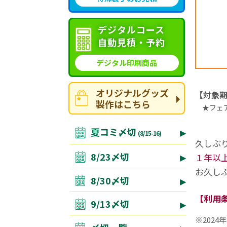
デジタルコース
自動見積・予約
デジタル印刷商品
オリジナルグッズ
【対象期間
製作はこちら
★フェア
夏コミ〆切
(8/15-16)
久しぶ
8/23〆切
１年以上
お久し
8/30〆切
【利用条
9/13〆切
※202