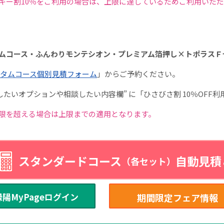
キー割10％をご利用の場合は、上限に達しているためご利用いた
ムコース・ふんわりモンテシオン・プレミアム箔押し×トポラスＦ
タムコース個別見積フォーム
」からご予約ください。
用したいオプションや相談したい内容欄” に「ひさびさ割 10％OFF
限を超える場合は上限までの適用となります。
スタンダードコース
自動見積
（各セット）
緑陽MyPageログイン
期間限定フェア情報