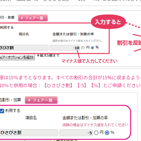
限は15％までとなります。すべての割引の合計が15%に収まるよ
10％と併用の場合：【ひさびさ割】【-5】【％】とご申請ください