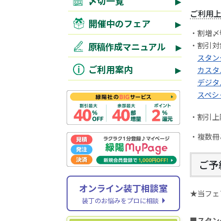
〆切一覧
ご利用
開催中のフェア
・割増〆
・割引対
原稿作成マニュアル
スタン
ご利用案内
カスタ
デジタ
スペシ
・割引上
・複数冊
ご予
オンライン装丁相談室
★当フェ
装丁のお悩みをプロに相談
■スタン