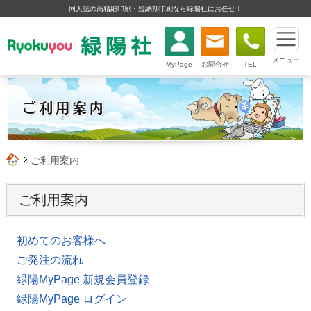
同人誌の高精細印刷・短納期印刷なら緑陽社にお任せ！
メニュー
MyPage
お問合せ
TEL
ご利用案内
ご利用案内
初めてのお客様へ
ご発注の流れ
緑陽MyPage 新規会員登録
緑陽MyPage ログイン