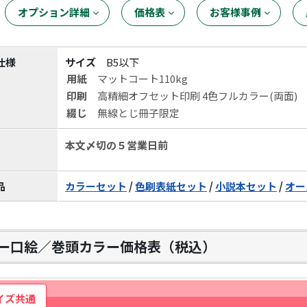
オプション詳細
価格表
お客様事例
仕様
サイズ
B5以下
用紙
マットコート110kg
印刷
高精細オフセット印刷 4色フルカラー(両面)
綴じ
無線とじ冊子限定
本文〆切の５営業日前
品
カラーセット
/
色刷表紙セット
/
小説本セット
/
オー
ー口絵／巻頭カラー価格表（税込）
イズ共通