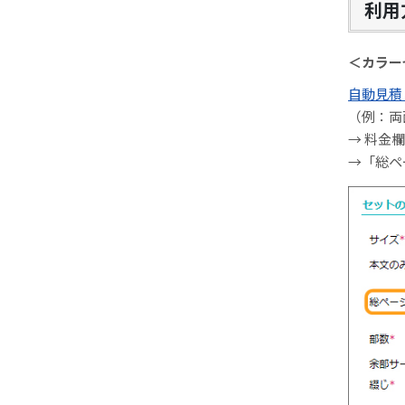
利用
＜カラー
自動見積
（例：両
→ 料金
→「総ペ