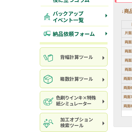
↓商
バックアップ
イベント一覧
納品依頼フォーム
片面
両面
両面
背幅計算ツール
両面
両面
箱数計算ツール
両面
両面
色刷りインキ×特殊
両面
紙シミュレーター
両面
加工オプション
検索ツール