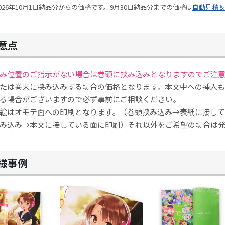
026年10月1日納品分からの価格です。9月30日納品分までの価格は
自動見積＆
意点
み位置のご指示がない場合は巻頭に挟み込みとなりますのでご注
たは巻末に挟み込みする場合の価格となります。本文中への挿入も
る場合がございますので必ず事前にご相談ください。
絵はオモテ面への印刷となります。（巻頭挟み込み→表紙に接して
込み→本文に接している面に印刷）それ以外をご希望の場合は発
様事例