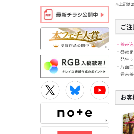
※上記は2
ご注
・挟み込
・巻頭ま
発生す
・片面口
巻末挟み
お客