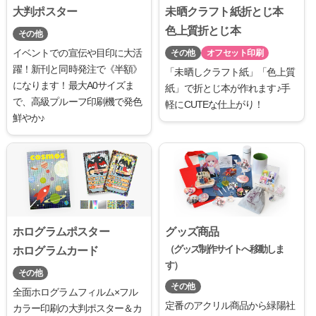
大判ポスター
未晒クラフト紙折とじ本
色上質折とじ本
その他
イベントでの宣伝や目印に大活
その他
オフセット印刷
躍！新刊と同時発注で《半額》
「未晒しクラフト紙」「色上質
になります！最大A0サイズま
紙」で折とじ本が作れます♪手
で、高級プルーフ印刷機で発色
軽にCUTEな仕上がり！
鮮やか♪
ホログラムポスター
グッズ商品
（グッズ制作サイトへ移動しま
ホログラムカード
す）
その他
その他
全面ホログラムフィルム×フル
定番のアクリル商品から緑陽社
カラー印刷の大判ポスター＆カ