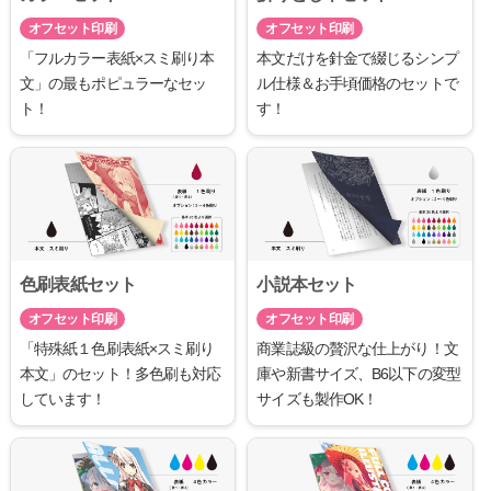
オフセット印刷
オフセット印刷
「フルカラー表紙×スミ刷り本
本文だけを針金で綴じるシンプ
文」の最もポピュラーなセッ
ル仕様＆お手頃価格のセットで
ト！
す！
色刷表紙セット
小説本セット
オフセット印刷
オフセット印刷
「特殊紙１色刷表紙×スミ刷り
商業誌級の贅沢な仕上がり！文
本文」のセット！多色刷も対応
庫や新書サイズ、B6以下の変型
しています！
サイズも製作OK！