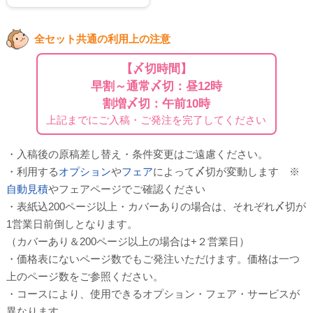
全セット共通の利用上の注意
【〆切時間】
早割～通常〆切：昼12時
割増〆切：午前10時
上記までにご入稿・ご発注を完了してください
・入稿後の原稿差し替え・条件変更はご遠慮ください。
・利用する
オプション
や
フェア
によって〆切が変動します ※
自動見積
やフェアページでご確認ください
・表紙込200ページ以上・カバーありの場合は、それぞれ〆切が
1営業日前倒しとなります。
（カバーあり＆200ページ以上の場合は+２営業日）
・価格表にないページ数でもご発注いただけます。価格は一つ
上のページ数をご参照ください。
・コースにより、使用できるオプション・フェア・サービスが
異なります。