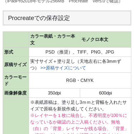
（iPadPro2018年モデル256MB Procreate Ver5.0で確認）
Procreateでの保存設定
カラー表紙・カラー本
モノクロ本文
文
形式
PSD（推奨）、TIFF、PNG、JPG
実寸サイズ＋塗り足し（天地左右に各3mmず
原稿サイズ
つ）
>>原稿サイズについて
カラーモー
RGB・CMYK
ド
画像解像度
350dpi
600dpi
※表紙原稿は、塗り足し3ｍｍと背幅を入れたサ
イズで原稿を新規作成してください。
※レイヤーを１枚に統合し、不透明度が100％に
なっているか確認の上ご入稿ください。無地
（白）の「背景」レイヤーが残る場合、「背景」