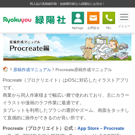
同人誌の高精細印刷・短納期印刷なら緑陽社にお任せ！
メニュー
MyPage
お問合せ
TEL
原稿作成マニュアル
Procreate原稿作成マニュアル
Procreate（プロクリエイト）はiOSに対応したイラストアプリ
です。
商業から同人作家様まで幅広い層で使われており、主にカラー
イラストや漫画のラフ作業に最適です。
タブレットを利用したブラシの選択やズーム、画面をタッチし
て直感的に操作ができるのが良い所です。
Procreate（プロクリエイト）公式：
App Store – Procreate