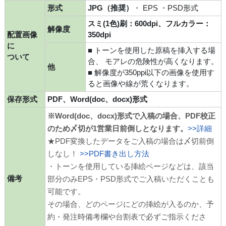
形式
JPG（推奨）
・ EPS ・PSD形式
スミ(1色)刷：600dpi、フルカラー：
解像度
配置画像
350dpi
に
■ トーンを使用した原稿を挿入する場
ついて
合、 モアレの危険性が高くなります。
他
■ 解像度が350ppi以下の画像を使用す
ると画像や線が荒くなります。
保存形式
PDF、Word(doc、docx)形式
※Word(doc、docx)形式で入稿の場合、PDF校正
のため〆切が1営業日前倒しとなります。
>>詳細
★PDF変換したデータをご入稿の場合は〆切前倒
しなし！
>>PDF書き出し方法
・トーンを使用している挿絵ページなどは、該当
備考
部分のみEPS・PSD形式でご入稿いただくことも
可能です。
その場合、どのページにどの挿絵が入るのか、予
約・発注時備考欄や台割表で必ずご指示くださ