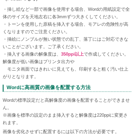
・挿し絵など一部で画像を使用する場合、Wordの用紙設定で全
体のサイズを天地左右に各3mmずつ大きくしてください。
・トーンを使用した原稿を挿入する場合、モアレの危険性が高
くなりますのでご注意ください。
・挿絵にノンブルが無い状態での乱丁、落丁にはご対応できな
いことがございます。ご了承ください。
・挿入する画像の解像度は、
350ppi以上
で作成してください。
解像度が低い画像はプリンタ出力や
モニタ画面ではきれいに見えても、印刷すると粗く汚い仕上
がりとなります。
Wordに高画質の画像を配置する方法
Wordの標準設定だと高解像度の画像を配置することができませ
ん。
※画像を標準の設定のまま挿入すると解像度は220ppiに変更さ
れます。
画像を劣化させずに配置するには以下の方法が必要です。