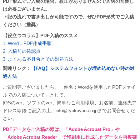
PDF形式でご入稿の場合、校正がありませんので〆切の前倒し
は必要ございません。
下記の流れで書き出しが可能ですので、ぜひPDF形式でご入稿
ください（推奨）
【役立つコラム】PDF入稿のススメ
1. Word→PDF作成手順
2. 入稿前の確認点
3. よくある不具合とその対処方法
関連リンク：
【FAQ】
システムフォントが埋め込めない時の対
処方法
ご質問等ございましたら、「件名：Wordを使用したPDFファイ
ルでの入稿について」として、
[OSのver、ソフトのver、簡単なご利用環境、お名前、連絡先ア
ドレス等]をご記入の上、info@ryokuyou.co.jpまでお問合せくだ
さい。
PDFデータをご入稿の際は、「Adobe Acrobat Pro」や
「Adobe Acrobat Reader」で印刷用に作成したデータを再度確