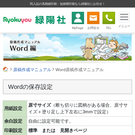
同人誌の高精細印刷・短納期印刷なら緑陽社にお任せ！
メニュー
MyPage
お問合せ
TEL
原稿作成マニュアル
Word原稿作成マニュアル
Wordの保存設定
原寸サイズ
（断ち切りに図柄がある場合、原寸サ
用紙設定
イズ＋塗り足し上下左右に3mmで設定）
余白設定
自由に設定可能です。
印刷設定
標準 または 見開きページ