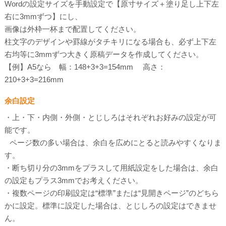
Wordの設定サイズを手動設定で【原寸サイズ＋塗り足し上下左
右に3mmずつ】にし、
画像は外枠一杯まで配置してください。
柱文字のデザインや罫線がタチキリになる場合も、必ず上下左
右均等に3mmずつ大きく原稿データを作成してください。
【例】A5なら 幅：148+3+3=154mm 高さ：
210+3+3=216mm
余白設定
・上・下・内側・外側・とじしろはそれぞれお好みの設定が可
能です。
ページ数の多い場合は、余白を広めにとると読みやすくなりま
す。
・断ち切り分の3mmをプラスして用紙設定をした場合は、余白
の設定もプラス3mmでお考えください。
・複数ページの印刷設定は“標準”または“見開きページ”のどちら
かに設定。標準に設定した場合は、とじしろの設定はできませ
ん。