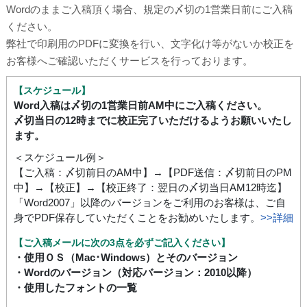
Wordのままご入稿頂く場合、規定の〆切の1営業日前にご入稿
ください。
弊社で印刷用のPDFに変換を行い、文字化け等がないか校正を
お客様へご確認いただくサービスを行っております。
【スケジュール】
Word入稿は〆切の1営業日前AM中にご入稿ください。
〆切当日の12時までに校正完了いただけるようお願いいたし
ます。
＜スケジュール例＞
【ご入稿：〆切前日のAM中】→【PDF送信：〆切前日のPM
中】→【校正】→【校正終了：翌日の〆切当日AM12時迄】
「Word2007」以降のバージョンをご利用のお客様は、ご自
身でPDF保存していただくことをお勧めいたします。
>>詳細
【ご入稿メールに次の3点を必ずご記入ください】
・使用ＯＳ（Mac･Windows）とそのバージョン
・Wordのバージョン（対応バージョン：2010以降）
・使用したフォントの一覧