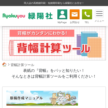
同人誌の高精細印刷・短納期印刷なら緑陽社にお任せ！
メニュー
MyPage
お問合せ
TEL
背幅計算ツール
表紙の『背幅』をパッと知りたい！
そんなときは背幅計算ツールをご利用ください！