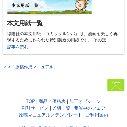
本文用紙一覧
緑陽社の本文用紙『コミックルンバ』は、漫画を美しく再
現するために作られた特別製造の用紙です。 そのほ …
記事を読む
＜＜「原稿作成マニュアル」
TOP
|
商品／価格表
|
加工オプション
割引サービス
|
〆切一覧
|
開催中のフェア
原稿マニュアル／テンプレート
|
ご利用案内