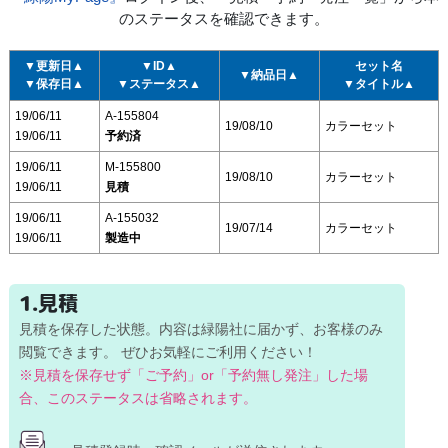
のステータスを確認できます。
▼更新日▲
▼ID▲
セット名
▼納品日▲
▼保存日▲
▼ステータス▲
▼タイトル▲
19/06/11
A-155804
19/08/10
カラーセット
19/06/11
予約済
19/06/11
M-155800
19/08/10
カラーセット
19/06/11
見積
19/06/11
A-155032
19/07/14
カラーセット
19/06/11
製造中
1.見積
見積を保存した状態。内容は緑陽社に届かず、お客様のみ
閲覧できます。
ぜひお気軽にご利用ください！
※見積を保存せず「ご予約」or「予約無し発注」した場
合、
このステータスは省略されます。