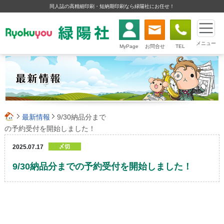
同人誌の高精細印刷・短納期印刷なら緑陽社にお任せ！
メニュー
MyPage
お問合せ
TEL
最新情報
9/30納品分まで
の予約受付を開始しました！
2025.07.17
〆切
9/30納品分までの予約受付を開始しました！