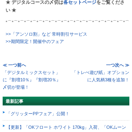
★ デジタルコースの〆切は
各セットページ
をご覧くださ
い ★
*⌒*⌒*⌒*⌒*⌒*⌒*⌒*⌒*⌒*⌒*⌒*⌒*⌒*⌒*⌒*⌒*⌒*⌒*⌒*⌒
>>「アンソロ割」など 常時割引サービス
>>期間限定！開催中のフェア
≪ 一つ前へ
一つ次へ ≫
「デジタルミックスセット」
「トレぺ遊び紙」オプション
に『割増10％』『割増20％』
に人気柄3種を追加！
〆切が登場！
最新記事
「グリッターPPフェア」公開！
【更新】「OKフロート ホワイト 170kg」入荷、「OKムーン