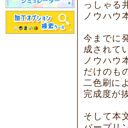
っしゃる
ノウハウ
今までに
成されて
ノウハウ
だけのも
二色刷に
完成度が
そして本
バープリ