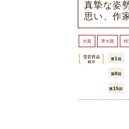
真摯な姿
思い、作
大賞
準大賞
特
1
第
回
8
第
回
15
第
回