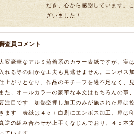
だき、心から感謝しています。
ざいました！
審査員コメント
大変豪華なアルミ蒸着系のカラー表紙ですが、実
入れる等の細かな工夫も見逃せません。エンボス
仕上がりとなり、作品のモチーフを過不足なく、
また、オールカラーの豪華な本文はもちろんの事
要注目です。加熱空押し加工のみが施された扉は
きます。表紙は４ｃ＋白刷にエンボス加工、扉は
真逆の組み合わせが上手くなじんでおり、４ｃ本
っています。