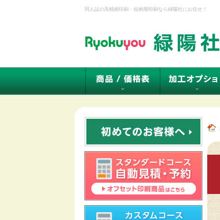
同人誌の高精細印刷・短納期印刷なら緑陽社にお任せ！