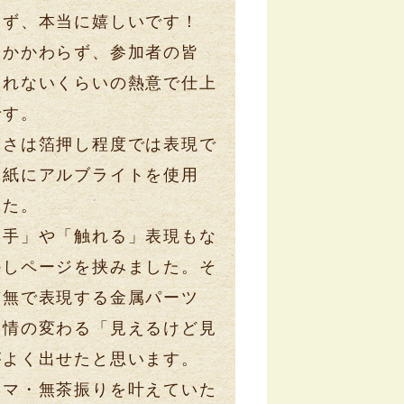
らず、本当に嬉しいです！
もかかわらず、参加者の皆
られないくらいの熱意で仕上
です。
しさは箔押し程度では表現で
表紙にアルブライトを使用
した。
「手」や「触れる」表現もな
かしページを挟みました。そ
有無で表現する金属パーツ
表情の変わる「見えるけど見
がよく出せたと思います。
ママ・無茶振りを叶えていた