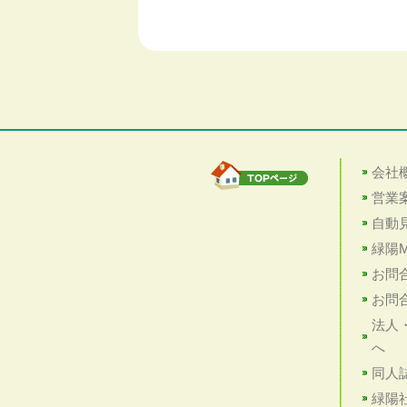
会社
営業
自動
緑陽M
お問
お問
法人
へ
同人
緑陽社X