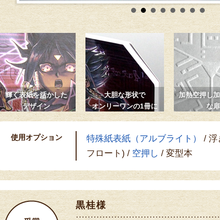
輝く表紙を活かした
大胆な形状で
加熱空押し加
デザイン
オンリーワンの1冊に
な扉
使用オプション
特殊紙表紙（アルブライト）
/ 
フロート) /
空押し
/ 変型本
黒桂様