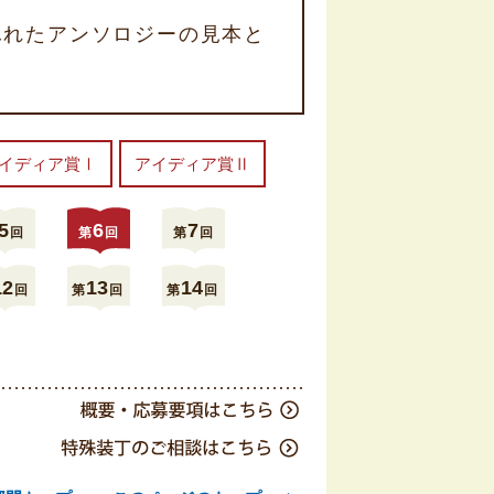
ふれたアンソロジーの見本と
イディア賞Ⅰ
アイディア賞Ⅱ
5
6
7
回
第
回
第
回
12
13
14
回
第
回
第
回