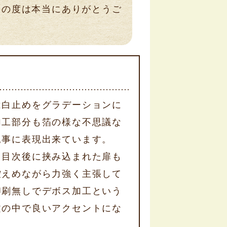
この度は本当にありがとうご
は白止めをグラデーションに
加工部分も箔の様な不思議な
見事に表現出来ています。
、目次後に挟み込まれた扉も
控えめながら力強く主張して
印刷無しでデボス加工という
文の中で良いアクセントにな