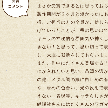
まさか受賞できるとは思ってお
製作期間が２ヶ月と短かったに
様、ご担当の方の全員が、信じ
げていったことが一番の思い出
キャラの神秘的な雰囲気や神々
きない！と思って、思い切って
し、大胆に裁断をしてもらいま
また、作中にたくさん登場する
にか入れたいと思い、凸凹の透
の他、メタル調の紙に白止めの
や、暗めの色合い、光の反射で
えない」表現等、キャラらしさ
緑陽社さんにはたくさんのワガ