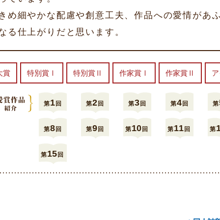
きめ細やかな配慮や創意工夫、作品への愛情があ
なる仕上がりだと思います。
大賞
特別賞Ⅰ
特別賞Ⅱ
作家賞Ⅰ
作家賞Ⅱ
ア
1
2
3
4
第
回
第
回
第
回
第
回
第
8
9
10
11
第
回
第
回
第
回
第
回
第
15
第
回