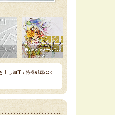
工の上品
迫力の本文オールフル
カラー
浮き出し加工 / 特殊紙扉(OK