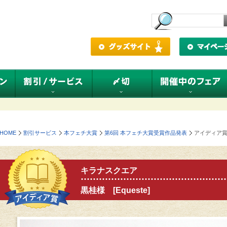
HOME
割引サービス
本フェチ大賞
第6回 本フェチ大賞受賞作品発表
アイディア
キラナスクエア
黒桂様 [Equeste]