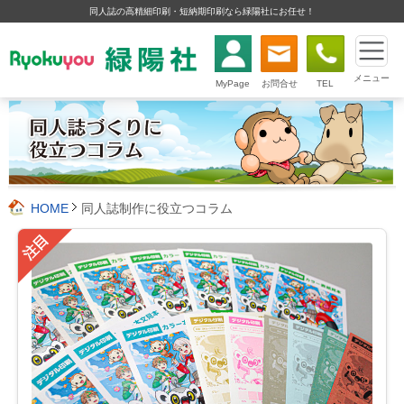
同人誌の高精細印刷・短納期印刷なら緑陽社にお任せ！
メニュー
MyPage
お問合せ
TEL
HOME
同人誌制作に役立つコラム